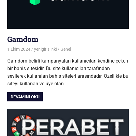
Gamdom
1 Ekim 2024
yenigirislinki
Genel
Gamdom belirli kampanyaları kullanıcıları kendine çeken
bir bahis sitesidir. Bu site kullanıcıları tarafından
sevilerek kullanılan bahis siteleri arasındadır. Özellikle bu
siteyi kullanan ve üye olan
DEVAMINI OKU