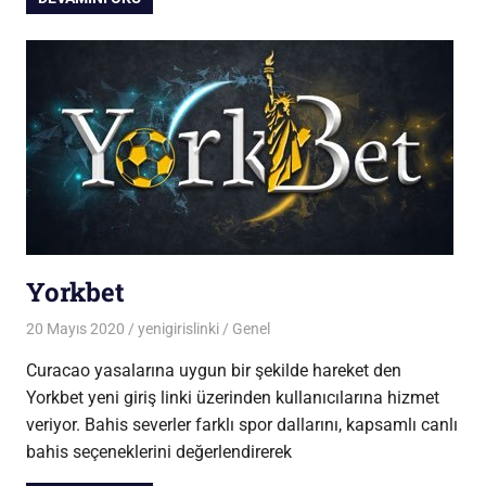
Yorkbet
20 Mayıs 2020
yenigirislinki
Genel
Curacao yasalarına uygun bir şekilde hareket den
Yorkbet yeni giriş linki üzerinden kullanıcılarına hizmet
veriyor. Bahis severler farklı spor dallarını, kapsamlı canlı
bahis seçeneklerini değerlendirerek