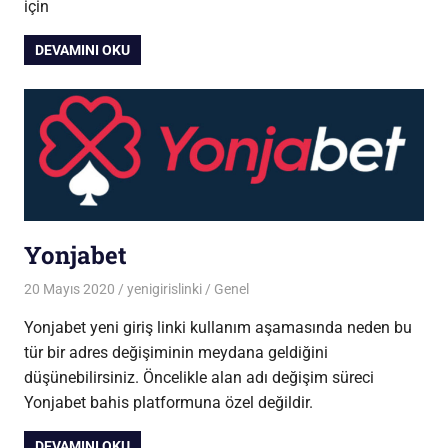
için
DEVAMINI OKU
Yonjabet
20 Mayıs 2020
yenigirislinki
Genel
Yonjabet yeni giriş linki kullanım aşamasında neden bu
tür bir adres değişiminin meydana geldiğini
düşünebilirsiniz. Öncelikle alan adı değişim süreci
Yonjabet bahis platformuna özel değildir.
DEVAMINI OKU