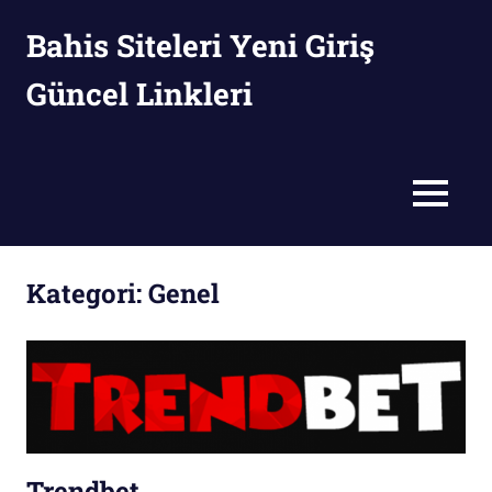
İçeriğe
Bahis Siteleri Yeni Giriş
geç
Güncel Linkleri
MENÜ
Kategori:
Genel
Trendbet