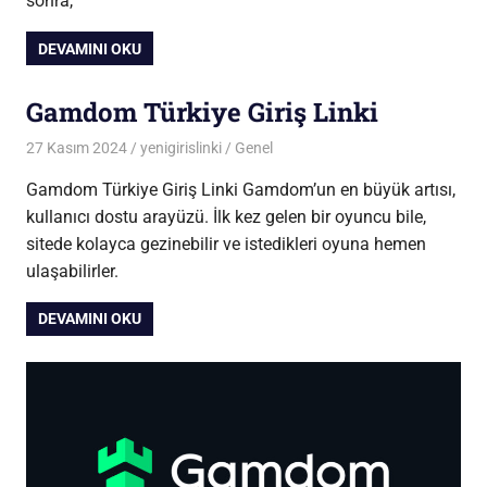
sonra,
DEVAMINI OKU
Gamdom Türkiye Giriş Linki
27 Kasım 2024
yenigirislinki
Genel
Gamdom Türkiye Giriş Linki Gamdom’un en büyük artısı,
kullanıcı dostu arayüzü. İlk kez gelen bir oyuncu bile,
sitede kolayca gezinebilir ve istedikleri oyuna hemen
ulaşabilirler.
DEVAMINI OKU