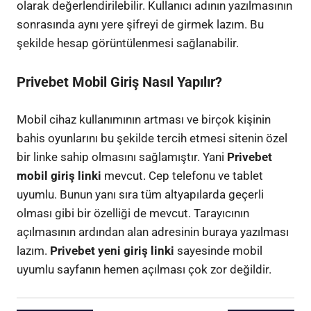
olarak değerlendirilebilir. Kullanıcı adının yazılmasının
sonrasında aynı yere şifreyi de girmek lazım. Bu
şekilde hesap görüntülenmesi sağlanabilir.
Privebet Mobil Giriş Nasıl Yapılır?
Mobil cihaz kullanımının artması ve birçok kişinin
bahis oyunlarını bu şekilde tercih etmesi sitenin özel
bir linke sahip olmasını sağlamıştır. Yani
Privebet
mobil giriş linki
mevcut. Cep telefonu ve tablet
uyumlu. Bunun yanı sıra tüm altyapılarda geçerli
olması gibi bir özelliği de mevcut. Tarayıcının
açılmasının ardından alan adresinin buraya yazılması
lazım.
Privebet yeni giriş linki
sayesinde mobil
uyumlu sayfanın hemen açılması çok zor değildir.