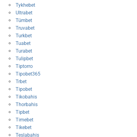
Tykhebet
Ultrabet
Tümbet
Truvabet
Turkbet
Tuabet
Turabet
Tulipbet
Tiptorro
Tipobet365
Trbet
Tipobet
Tikobahis
Thorbahis
Tipbet
Timebet
Tikebet
Teslabahis