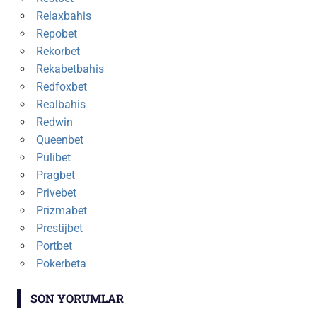
Relaxbahis
Repobet
Rekorbet
Rekabetbahis
Redfoxbet
Realbahis
Redwin
Queenbet
Pulibet
Pragbet
Privebet
Prizmabet
Prestijbet
Portbet
Pokerbeta
SON YORUMLAR