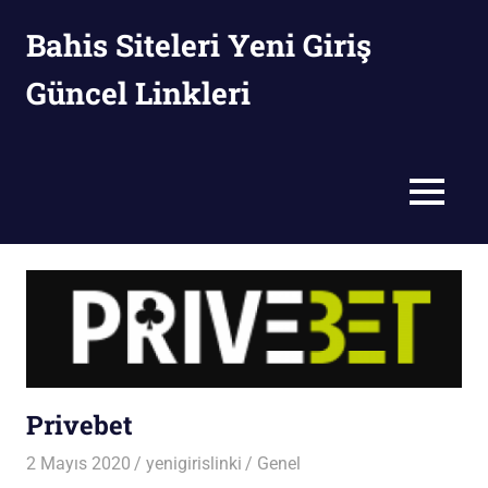
İçeriğe
Bahis Siteleri Yeni Giriş
geç
Güncel Linkleri
MENÜ
Privebet
2 Mayıs 2020
yenigirislinki
Genel