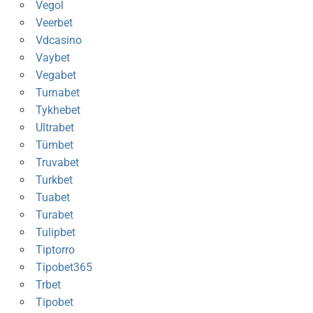
Vegol
Veerbet
Vdcasino
Vaybet
Vegabet
Turnabet
Tykhebet
Ultrabet
Tümbet
Truvabet
Turkbet
Tuabet
Turabet
Tulipbet
Tiptorro
Tipobet365
Trbet
Tipobet