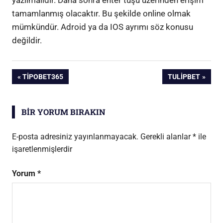
yazılmalıdır. Daha sonra enter tuşu üzerinden erişim
tamamlanmış olacaktır. Bu şekilde online olmak
mümkündür. Adroid ya da IOS ayrımı söz konusu
değildir.
Yazı
ÖNCEKI
SONRAKI
TIPOBET365
TULIPBET
YAZI:
YAZI:
gezinmesi
BIR YORUM BIRAKIN
E-posta adresiniz yayınlanmayacak.
Gerekli alanlar
*
ile
işaretlenmişlerdir
Yorum
*