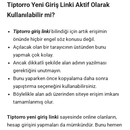
Tiptorro Yeni Giriş Linki Aktif Olarak
Kullanılabilir mi?
Tiptorro giriş linki
bilindiği için artık erişimin
önünde hiçbir engel söz konusu değil.
Açılacak olan bir tarayıcının üstünden bunu
yapmak çok kolay.
Ancak dikkatli şekilde alan adının yazılması
gerektiğini unutmayın.
Bunu yaparken önce kopyalama daha sonra
yapıştırma seçeneğini kullanabilirsiniz.
Böylelikle alan adı üzerinden siteye erişim imkanı
tamamlanmış olur.
Tiptorro yeni giriş linki
sayesinde online olanların,
hesap girişini yapmaları da mümkündür. Bunu hemen