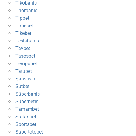
Tikobahis
Thorbahis
Tipbet
Timebet
Tikebet
Teslabahis
Tavbet
Tasosbet
Tempobet
Tatubet
Şanslısın
Sutbet
Süperbahis
Süperbetin
Tamambet
Sultanbet
Sportsbet
Supertotobet