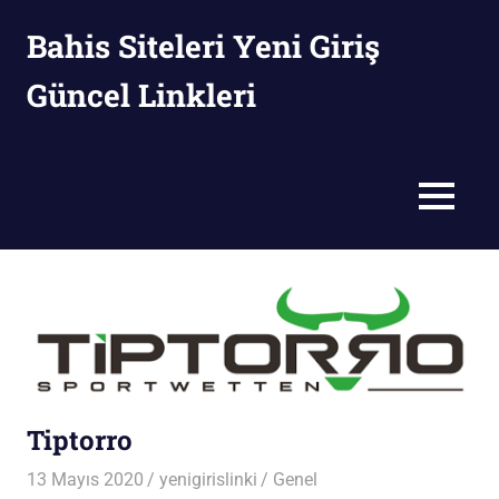
İçeriğe
Bahis Siteleri Yeni Giriş
geç
Güncel Linkleri
MENÜ
Tiptorro
13 Mayıs 2020
yenigirislinki
Genel