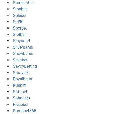
Stonebahis
Sionbet
Solebet
Siri90
Sporbet
Slotbar
Sinyorbet
Silverbahis
Showbahis
Sekabet
SavoyBetting
Saraybet
Royalbetin
Runbet
Safirbet
Sahnebet
Riccobet
Romabet365