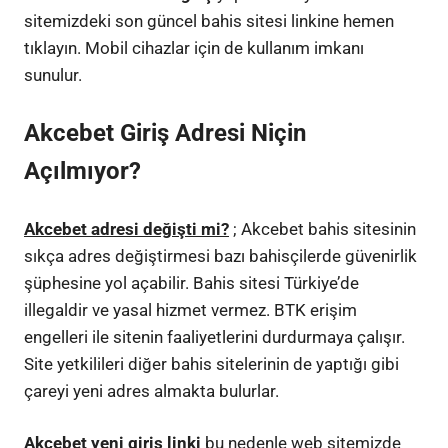
sitemizdeki son güncel bahis sitesi linkine hemen
tıklayın. Mobil cihazlar için de kullanım imkanı
sunulur.
Akcebet Giriş Adresi Niçin
Açılmıyor?
Akcebet adresi değişti mi?
; Akcebet bahis sitesinin
sıkça adres değiştirmesi bazı bahisçilerde güvenirlik
şüphesine yol açabilir. Bahis sitesi Türkiye’de
illegaldir ve yasal hizmet vermez. BTK erişim
engelleri ile sitenin faaliyetlerini durdurmaya çalışır.
Site yetkilileri diğer bahis sitelerinin de yaptığı gibi
çareyi yeni adres almakta bulurlar.
Akcebet yeni giriş linki
bu nedenle web sitemizde