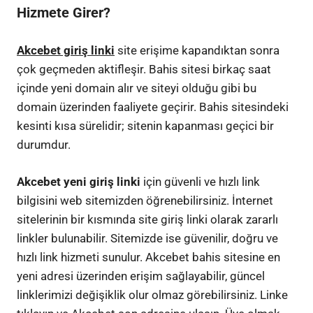
Hizmete Girer?
Akcebet giriş linki
site erişime kapandıktan sonra
çok geçmeden aktifleşir. Bahis sitesi birkaç saat
içinde yeni domain alır ve siteyi olduğu gibi bu
domain üzerinden faaliyete geçirir. Bahis sitesindeki
kesinti kısa sürelidir; sitenin kapanması geçici bir
durumdur.
Akcebet yeni giriş linki
için güvenli ve hızlı link
bilgisini web sitemizden öğrenebilirsiniz. İnternet
sitelerinin bir kısmında site giriş linki olarak zararlı
linkler bulunabilir. Sitemizde ise güvenilir, doğru ve
hızlı link hizmeti sunulur. Akcebet bahis sitesine en
yeni adresi üzerinden erişim sağlayabilir, güncel
linklerimizi değişiklik olur olmaz görebilirsiniz. Linke