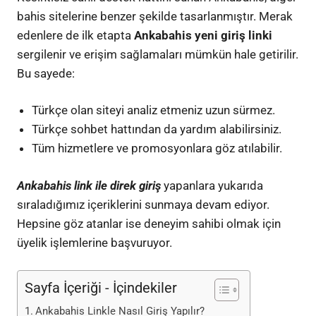
bahis sitelerine benzer şekilde tasarlanmıştır. Merak
edenlere de ilk etapta
Ankabahis yeni giriş linki
sergilenir ve erişim sağlamaları mümkün hale getirilir.
Bu sayede:
Türkçe olan siteyi analiz etmeniz uzun sürmez.
Türkçe sohbet hattından da yardım alabilirsiniz.
Tüm hizmetlere ve promosyonlara göz atılabilir.
Ankabahis link ile direk giriş
yapanlara yukarıda
sıraladığımız içeriklerini sunmaya devam ediyor.
Hepsine göz atanlar ise deneyim sahibi olmak için
üyelik işlemlerine başvuruyor.
Sayfa İçeriği - İçindekiler
Ankabahis Linkle Nasıl Giriş Yapılır?