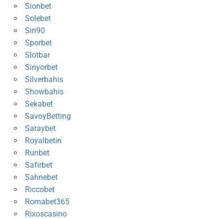
Sionbet
Solebet
Siri90
Sporbet
Slotbar
Sinyorbet
Silverbahis
Showbahis
Sekabet
SavoyBetting
Saraybet
Royalbetin
Runbet
Safirbet
Sahnebet
Riccobet
Romabet365
Rixoscasino