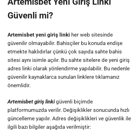
Artemisbet Yeni Giriş Linki
Güvenli mi?
Artemisbet yeni giriş linki
her web sitesinde
güvenilir olmayabilir. Bahisçiler bu konuda endişe
etmekte haklıdırlar çünkü çok sayıda sahte bahis
sitesi aynı isimle açılır. Bu sahte sitelere de yeni giriş
adres linki olarak yönlendirme yapılabilir. Bu nedenle
güvenilir kaynaklarca sunulan linklere tıklamanız
önemlidir.
Artemisbet giriş linki
güvenli biçimde
platformumuzda verilir. Değişiklikler sonucunda hızlı
güncelleme yapılır. Adres değişiklikleri ve güvenlik ile
ilgili bazı bilgiler aşağıda verilmiştir: