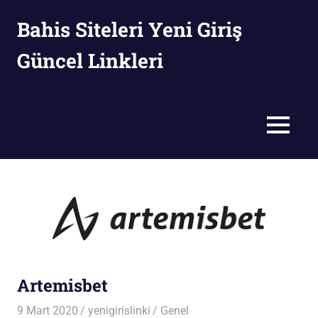
İçeriğe
Bahis Siteleri Yeni Giriş
geç
Güncel Linkleri
MENÜ
Artemisbet
9 Mart 2020
yenigirislinki
Genel