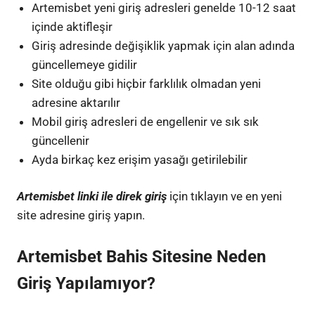
Artemisbet yeni giriş adresleri genelde 10-12 saat
içinde aktifleşir
Giriş adresinde değişiklik yapmak için alan adında
güncellemeye gidilir
Site olduğu gibi hiçbir farklılık olmadan yeni
adresine aktarılır
Mobil giriş adresleri de engellenir ve sık sık
güncellenir
Ayda birkaç kez erişim yasağı getirilebilir
Artemisbet linki ile direk giriş
için tıklayın ve en yeni
site adresine giriş yapın.
Artemisbet Bahis Sitesine Neden
Giriş Yapılamıyor?