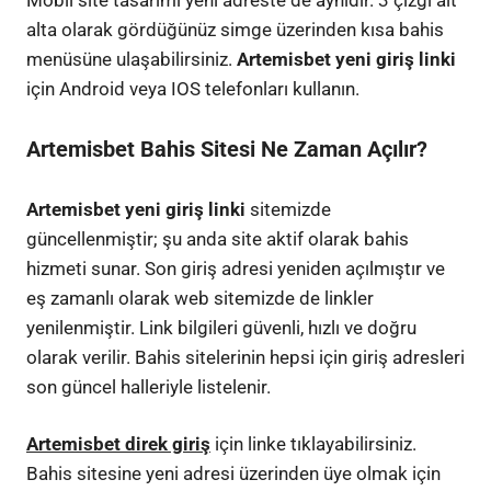
alta olarak gördüğünüz simge üzerinden kısa bahis
menüsüne ulaşabilirsiniz.
Artemisbet yeni giriş linki
için Android veya IOS telefonları kullanın.
Artemisbet Bahis Sitesi Ne Zaman Açılır?
Artemisbet yeni giriş linki
sitemizde
güncellenmiştir; şu anda site aktif olarak bahis
hizmeti sunar. Son giriş adresi yeniden açılmıştır ve
eş zamanlı olarak web sitemizde de linkler
yenilenmiştir. Link bilgileri güvenli, hızlı ve doğru
olarak verilir. Bahis sitelerinin hepsi için giriş adresleri
son güncel halleriyle listelenir.
Artemisbet direk giriş
için linke tıklayabilirsiniz.
Bahis sitesine yeni adresi üzerinden üye olmak için