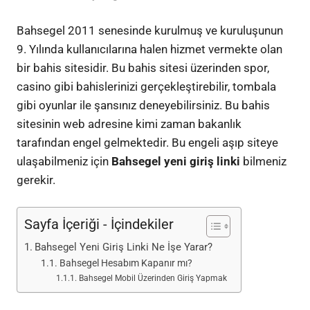
Bahsegel 2011 senesinde kurulmuş ve kuruluşunun
9. Yılında kullanıcılarına halen hizmet vermekte olan
bir bahis sitesidir. Bu bahis sitesi üzerinden spor,
casino gibi bahislerinizi gerçekleştirebilir, tombala
gibi oyunlar ile şansınız deneyebilirsiniz. Bu bahis
sitesinin web adresine kimi zaman bakanlık
tarafından engel gelmektedir. Bu engeli aşıp siteye
ulaşabilmeniz için
Bahsegel yeni giriş linki
bilmeniz
gerekir.
Sayfa İçeriği - İçindekiler
Bahsegel Yeni Giriş Linki Ne İşe Yarar?
Bahsegel Hesabım Kapanır mı?
Bahsegel Mobil Üzerinden Giriş Yapmak