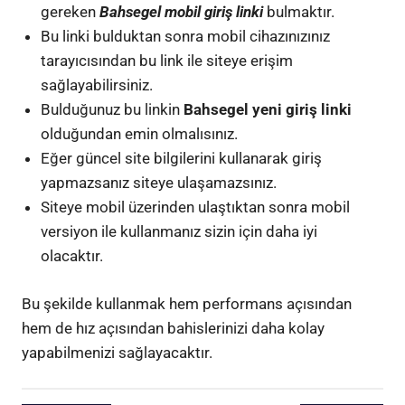
gereken
Bahsegel mobil giriş linki
bulmaktır.
Bu linki bulduktan sonra mobil cihazınızınız
tarayıcısından bu link ile siteye erişim
sağlayabilirsiniz.
Bulduğunuz bu linkin
Bahsegel yeni giriş linki
olduğundan emin olmalısınız.
Eğer güncel site bilgilerini kullanarak giriş
yapmazsanız siteye ulaşamazsınız.
Siteye mobil üzerinden ulaştıktan sonra mobil
versiyon ile kullanmanız sizin için daha iyi
olacaktır.
Bu şekilde kullanmak hem performans açısından
hem de hız açısından bahislerinizi daha kolay
yapabilmenizi sağlayacaktır.