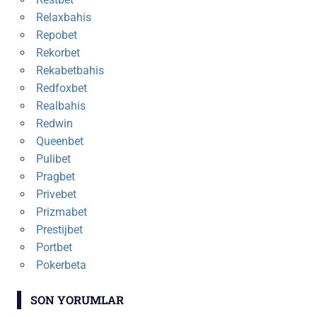
Relaxbahis
Repobet
Rekorbet
Rekabetbahis
Redfoxbet
Realbahis
Redwin
Queenbet
Pulibet
Pragbet
Privebet
Prizmabet
Prestijbet
Portbet
Pokerbeta
SON YORUMLAR