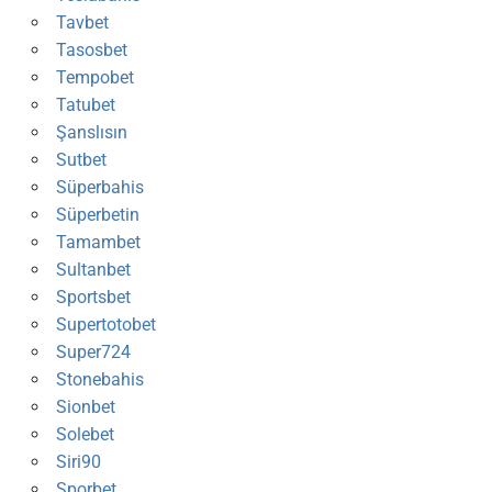
Tavbet
Tasosbet
Tempobet
Tatubet
Şanslısın
Sutbet
Süperbahis
Süperbetin
Tamambet
Sultanbet
Sportsbet
Supertotobet
Super724
Stonebahis
Sionbet
Solebet
Siri90
Sporbet