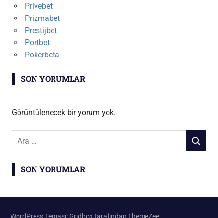
Privebet
Prizmabet
Prestijbet
Portbet
Pokerbeta
SON YORUMLAR
Görüntülenecek bir yorum yok.
Şunu
ARA
ara:
SON YORUMLAR
WordPress Teması: Gridbox tarafından ThemeZee.