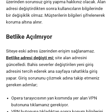
üzerinden sorunsuz giriş yapma hakkınız olacak. Alan
adresi değiştirdikten sonra kullanıcıların bilgilerinde
bir değişiklik olmaz. Müşterilerin bilgileri şifrelenerek
koruma altına alınır.
Betlike Açılmıyor
Siteye eski adres üzerinden erişim sağlanamaz.
Betlike
adresi değişti mi
;
site alan adresini
güncelledi. Bahis severler değiştirilen yeni giriş
adresini tercih ederek ana sayfaya rahatlıkla giriş
yapar. Giriş sorununu çözmek adına takip etmeniz
gereken adımlar;
Opera tarayıcısının yan kısmında yer alan VPN
butonuna tıklamanız gerekiyor.
VPN butonuna tıkladıktan sonra konum bilgilerini