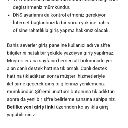
değiştirmeniz mümkündür.
DNS ayarlarını da kontrol etmeniz gerekiyor.
İnternet bağlantınızda bir sorun yok ise bahis
ofisine rahatlıkla giriş yapma hakkınız olacak.
Bahis severler giriş paneline kullanıcı adı ve şifre
bilgilerini hatalı bir şekilde yazdıysa giriş yapılmaz.
Müşteriler ana sayfanın hemen alt bölümünde yer
alan canlı destek hattına tıklamalı. Canlı destek
hattına tıkladıktan sonra müşteri hizmetleriyle
iletişime geçerek giriş bilgilerinizi yenilemeniz
mümkündür. Şifremi unuttum butonuna tıkladıktan
sonra da yeni bir şifre belirleme şansına sahipsiniz.
Betlike yeni giriş linki
üzerinden kolaylıkla giriş
yapabilirsiniz.