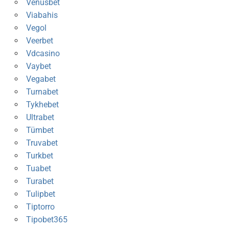
Venusbet
Viabahis
Vegol
Veerbet
Vdcasino
Vaybet
Vegabet
Turnabet
Tykhebet
Ultrabet
Tümbet
Truvabet
Turkbet
Tuabet
Turabet
Tulipbet
Tiptorro
Tipobet365