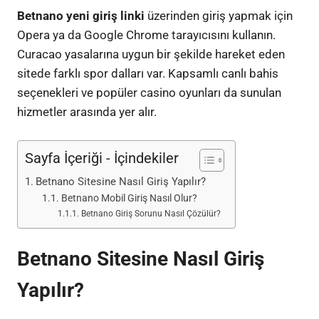
Betnano yeni giriş linki
üzerinden giriş yapmak için
Opera ya da Google Chrome tarayıcısını kullanın.
Curacao yasalarına uygun bir şekilde hareket eden
sitede farklı spor dalları var. Kapsamlı canlı bahis
seçenekleri ve popüler casino oyunları da sunulan
hizmetler arasında yer alır.
Sayfa İçeriği - İçindekiler
Betnano Sitesine Nasıl Giriş Yapılır?
Betnano Mobil Giriş Nasıl Olur?
Betnano Giriş Sorunu Nasıl Çözülür?
Betnano Sitesine Nasıl Giriş
Yapılır?