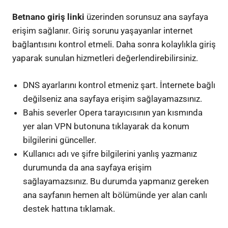
Betnano giriş linki
üzerinden sorunsuz ana sayfaya
erişim sağlanır. Giriş sorunu yaşayanlar internet
bağlantısını kontrol etmeli. Daha sonra kolaylıkla giriş
yaparak sunulan hizmetleri değerlendirebilirsiniz.
DNS ayarlarını kontrol etmeniz şart. İnternete bağlı
değilseniz ana sayfaya erişim sağlayamazsınız.
Bahis severler Opera tarayıcısının yan kısmında
yer alan VPN butonuna tıklayarak da konum
bilgilerini günceller.
Kullanıcı adı ve şifre bilgilerini yanlış yazmanız
durumunda da ana sayfaya erişim
sağlayamazsınız. Bu durumda yapmanız gereken
ana sayfanın hemen alt bölümünde yer alan canlı
destek hattına tıklamak.