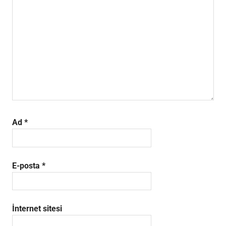
Ad
*
E-posta
*
İnternet sitesi