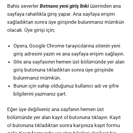
Bahis severler
Betnano yeni giriş linki
üzerinden ana
sayfaya rahatlıkla giriş yapar. Ana sayfaya erişim
sağladıktan sonra üye girişinde bulunmanız mümkün
olacak. Üye girişi için;
Opera, Google Chrome tarayıcılarına sitenin yeni
giriş adresini yazın ve ana sayfaya erişim sağlayın.
Site ana sayfasının hemen üst bölümünde yer alan
giriş butonuna tıkladıktan sonra üye girişinde
bulunmanız mümkün.
Bunun için sahip olduğunuz kullanıcı adı ve şifre
bilgilerini yazmanız şart.
Eğer üye değilseniz ana sayfanın hemen üst
bölümünde yer alan kayıt ol butonuna tıklayın. Kayıt
ol butonuna tıkladıktan sonra karşınıza kayıt formu