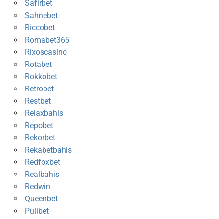
Safirbet
Sahnebet
Riccobet
Romabet365
Rixoscasino
Rotabet
Rokkobet
Retrobet
Restbet
Relaxbahis
Repobet
Rekorbet
Rekabetbahis
Redfoxbet
Realbahis
Redwin
Queenbet
Pulibet