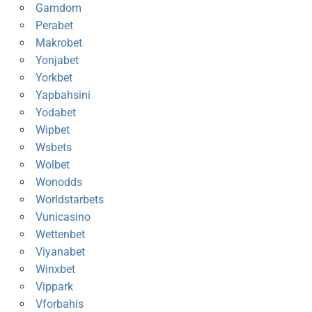
Gamdom
Perabet
Makrobet
Yonjabet
Yorkbet
Yapbahsini
Yodabet
Wipbet
Wsbets
Wolbet
Wonodds
Worldstarbets
Vunicasino
Wettenbet
Viyanabet
Winxbet
Vippark
Vforbahis