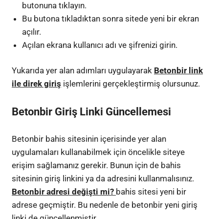
butonuna tıklayın.
Bu butona tıkladıktan sonra sitede yeni bir ekran
açılır.
Açılan ekrana kullanıcı adı ve şifrenizi girin.
Yukarıda yer alan adımları uygulayarak
Betonbir link
ile direk giriş
işlemlerini gerçekleştirmiş olursunuz.
Betonbir Giriş Linki Güncellemesi
Betonbir bahis sitesinin içerisinde yer alan
uygulamaları kullanabilmek için öncelikle siteye
erişim sağlamanız gerekir. Bunun için de bahis
sitesinin giriş linkini ya da adresini kullanmalısınız.
Betonbir adresi değişti mi?
bahis sitesi yeni bir
adrese geçmiştir. Bu nedenle de betonbir yeni giriş
linki de güncellenmiştir.