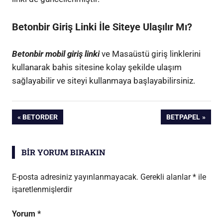
Betonbir Giriş Linki İle Siteye Ulaşılır Mı?
Betonbir mobil giriş linki
ve Masaüstü giriş linklerini
kullanarak bahis sitesine kolay şekilde ulaşım
sağlayabilir ve siteyi kullanmaya başlayabilirsiniz.
Yazı
ÖNCEKI
SONRAKI
BETORDER
BETPAPEL
YAZI:
YAZI:
gezinmesi
BIR YORUM BIRAKIN
E-posta adresiniz yayınlanmayacak.
Gerekli alanlar
*
ile
işaretlenmişlerdir
Yorum
*