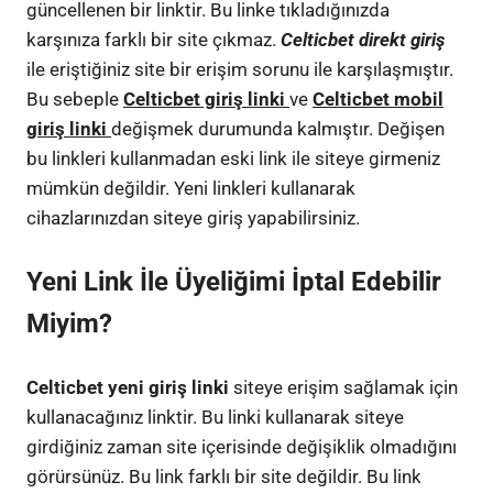
güncellenen bir linktir. Bu linke tıkladığınızda
karşınıza farklı bir site çıkmaz.
Celticbet direkt giriş
ile eriştiğiniz site bir erişim sorunu ile karşılaşmıştır.
Bu sebeple
Celticbet giriş linki
ve
Celticbet mobil
giriş linki
değişmek durumunda kalmıştır. Değişen
bu linkleri kullanmadan eski link ile siteye girmeniz
mümkün değildir. Yeni linkleri kullanarak
cihazlarınızdan siteye giriş yapabilirsiniz.
Yeni Link İle Üyeliğimi İptal Edebilir
Miyim?
Celticbet yeni giriş linki
siteye erişim sağlamak için
kullanacağınız linktir. Bu linki kullanarak siteye
girdiğiniz zaman site içerisinde değişiklik olmadığını
görürsünüz. Bu link farklı bir site değildir. Bu link