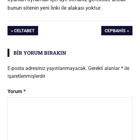
bunun sitenin yeni linki ile alakası yoktur.
Yazı
ÖNCEKI
SONRAKI
CELTABET
CEPBAHIS
YAZI:
YAZI:
gezinmesi
BIR YORUM BIRAKIN
E-posta adresiniz yayınlanmayacak.
Gerekli alanlar
*
ile
işaretlenmişlerdir
Yorum
*