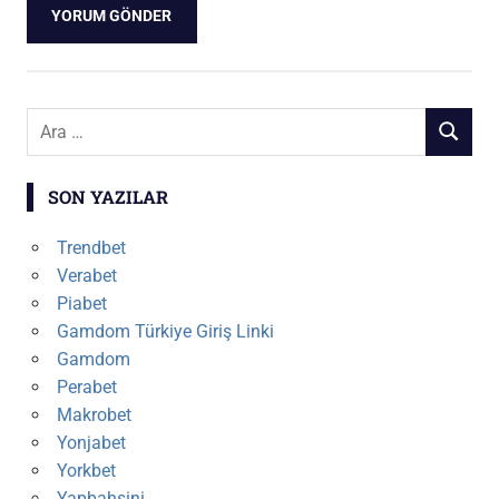
Şunu
ARA
ara:
SON YAZILAR
Trendbet
Verabet
Piabet
Gamdom Türkiye Giriş Linki
Gamdom
Perabet
Makrobet
Yonjabet
Yorkbet
Yapbahsini