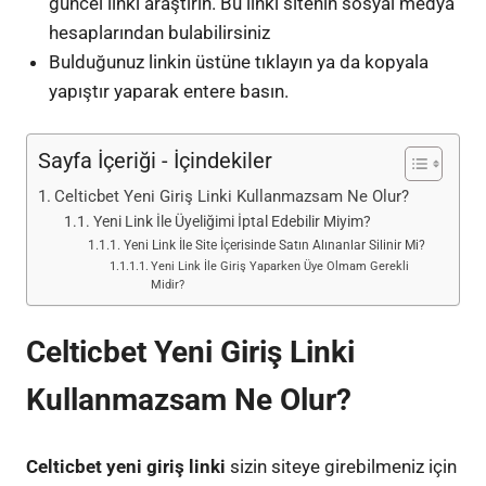
güncel linki araştırın. Bu linki sitenin sosyal medya
hesaplarından bulabilirsiniz
Bulduğunuz linkin üstüne tıklayın ya da kopyala
yapıştır yaparak entere basın.
Sayfa İçeriği - İçindekiler
Celticbet Yeni Giriş Linki Kullanmazsam Ne Olur?
Yeni Link İle Üyeliğimi İptal Edebilir Miyim?
Yeni Link İle Site İçerisinde Satın Alınanlar Silinir Mi?
Yeni Link İle Giriş Yaparken Üye Olmam Gerekli
Midir?
Celticbet Yeni Giriş Linki
Kullanmazsam Ne Olur?
Celticbet yeni giriş linki
sizin siteye girebilmeniz için