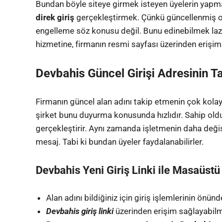
Bundan böyle siteye girmek isteyen üyelerin yapm
direk giriş
gerçekleştirmek. Çünkü güncellenmiş ol
engelleme söz konusu değil. Bunu edinebilmek laz
hizmetine, firmanın resmi sayfası üzerinden erişim 
Devbahis Güncel Girişi Adresinin Ta
Firmanın güncel alan adını takip etmenin çok kolay 
şirket bunu duyurma konusunda hızlıdır. Sahip old
gerçekleştirir. Aynı zamanda işletmenin daha değiş
mesaj. Tabi ki bundan üyeler faydalanabilirler.
Devbahis Yeni Giriş Linki ile Masaüstü 
Alan adını bildiğiniz için giriş işlemlerinin önünd
Devbahis giriş linki
üzerinden erişim sağlayabilme