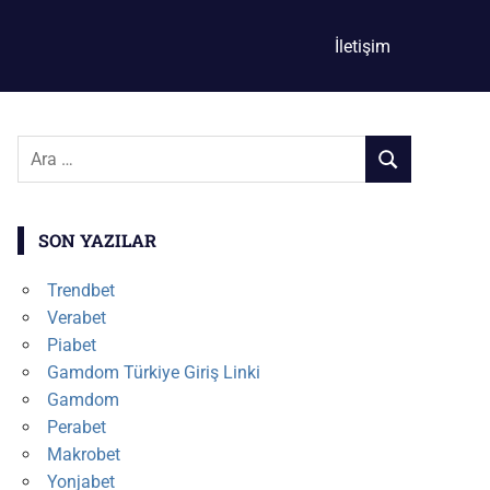
İletişim
Şunu
ARA
ara:
SON YAZILAR
Trendbet
Verabet
Piabet
Gamdom Türkiye Giriş Linki
Gamdom
Perabet
Makrobet
Yonjabet