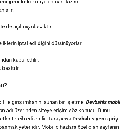
ni giriş linki
kopyalanması lazım.
 alır.
te de açılmış olacaktır.
liklerin iptal edildiğini düşünüyorlar.
ndan kabul edilir.
basittir.
mu?
 ile giriş imkanını sunan bir işletme.
Devbahis mobil
an adı üzerinden siteye erişim söz konusu. Bunu
ler tercih edilebilir. Tarayıcıya
Devbahis yeni giriş
asmak yeterlidir. Mobil cihazlara özel olan sayfanın