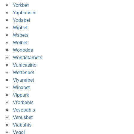
Yorkbet
Yapbahsini
Yodabet
Wipbet
Wsbets
Wolbet
Wonodds
Worldstarbets
Vunicasino
Wettenbet
Viyanabet
Winxbet
Vippark
Vforbahis
Vevobahis
Venusbet
Viabahis
Vegol