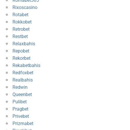
Romabet365
Rixoscasino
Rotabet
Rokkobet
Retrobet
Restbet
Relaxbahis
Repobet
Rekorbet
Rekabetbahis
Redfoxbet
Realbahis
Redwin
Queenbet
Pulibet
Pragbet
Privebet
Prizmabet