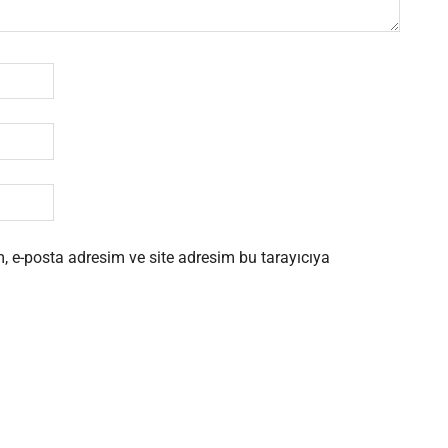
, e-posta adresim ve site adresim bu tarayıcıya