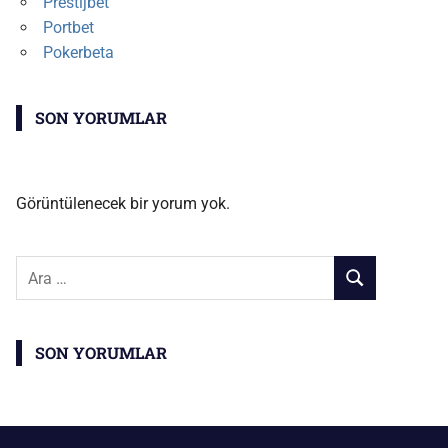
Prestijbet
Portbet
Pokerbeta
SON YORUMLAR
Görüntülenecek bir yorum yok.
Şunu
ARA
ara:
SON YORUMLAR