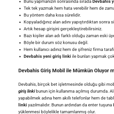
Bunu yapmanızın sonrasında sırada
Devbahis ye
Tek tek yazmak hem hata verebilir hem de zaman
Bu yöntem daha kısa sürelidir.
Kopyaladığınız alan adını yapıştırdıktan sonra si
Artık hesap girişini gerçekleştirebilirsiniz.
Bazı kişiler alan adı farklı olduğu zaman eski üye
Böyle bir durum söz konusu değil.
Hem kullanıcı adınız hem de şifreniz firma tarafı
Devbahis yeni giriş linki
ile bunları yapmak çok 
Devbahis Giriş Mobil ile Mümkün Oluyor 
Devbahis, birçok bet işletmesinde olduğu gibi mobil
giriş linki
bunun için kullanıma açılmış durumda. Al
yapabilmek adına hem akıllı telefonlar hem de tablet
linki
yazılmalıdır. Bunun ardından da enter tuşuna b
yüklenmesi böylelikle tamamlanmış olur.