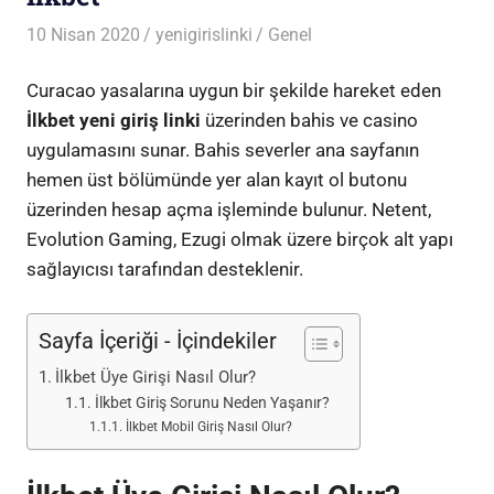
10 Nisan 2020
yenigirislinki
Genel
Curacao yasalarına uygun bir şekilde hareket eden
İlkbet yeni giriş linki
üzerinden bahis ve casino
uygulamasını sunar. Bahis severler ana sayfanın
hemen üst bölümünde yer alan kayıt ol butonu
üzerinden hesap açma işleminde bulunur. Netent,
Evolution Gaming, Ezugi olmak üzere birçok alt yapı
sağlayıcısı tarafından desteklenir.
Sayfa İçeriği - İçindekiler
İlkbet Üye Girişi Nasıl Olur?
İlkbet Giriş Sorunu Neden Yaşanır?
İlkbet Mobil Giriş Nasıl Olur?