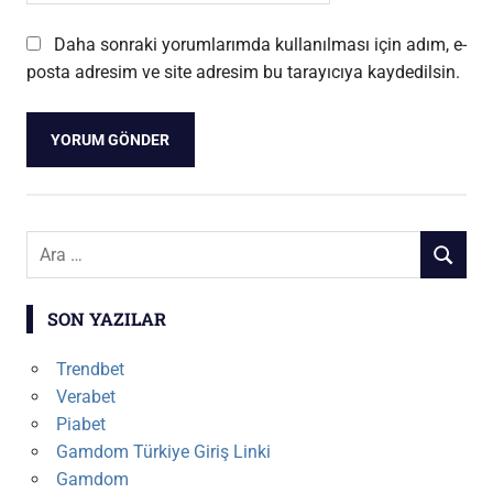
Daha sonraki yorumlarımda kullanılması için adım, e-
posta adresim ve site adresim bu tarayıcıya kaydedilsin.
Şunu
ARA
ara:
SON YAZILAR
Trendbet
Verabet
Piabet
Gamdom Türkiye Giriş Linki
Gamdom