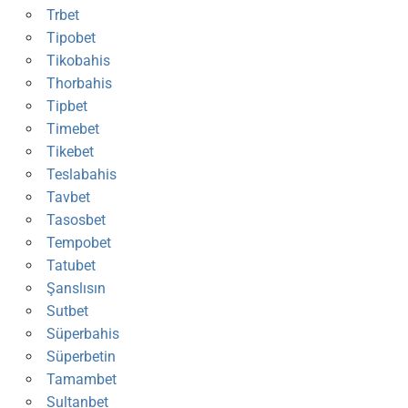
Trbet
Tipobet
Tikobahis
Thorbahis
Tipbet
Timebet
Tikebet
Teslabahis
Tavbet
Tasosbet
Tempobet
Tatubet
Şanslısın
Sutbet
Süperbahis
Süperbetin
Tamambet
Sultanbet