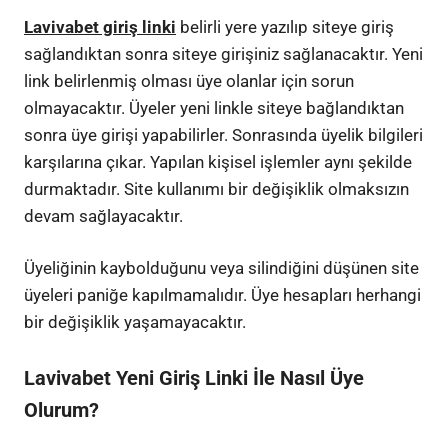
Lavivabet giriş linki
belirli yere yazılıp siteye giriş
sağlandıktan sonra siteye girişiniz sağlanacaktır. Yeni
link belirlenmiş olması üye olanlar için sorun
olmayacaktır. Üyeler yeni linkle siteye bağlandıktan
sonra üye girişi yapabilirler. Sonrasında üyelik bilgileri
karşılarına çıkar. Yapılan kişisel işlemler aynı şekilde
durmaktadır. Site kullanımı bir değişiklik olmaksızın
devam sağlayacaktır.
Üyeliğinin kaybolduğunu veya silindiğini düşünen site
üyeleri paniğe kapılmamalıdır. Üye hesapları herhangi
bir değişiklik yaşamayacaktır.
Lavivabet Yeni Giriş Linki İle Nasıl Üye
Olurum?