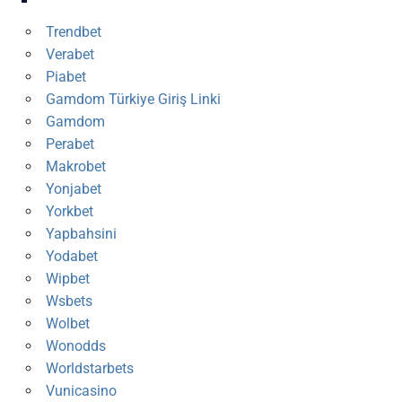
Trendbet
Verabet
Piabet
Gamdom Türkiye Giriş Linki
Gamdom
Perabet
Makrobet
Yonjabet
Yorkbet
Yapbahsini
Yodabet
Wipbet
Wsbets
Wolbet
Wonodds
Worldstarbets
Vunicasino