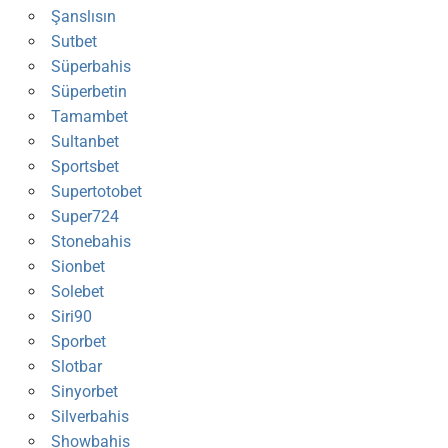
Şanslısın
Sutbet
Süperbahis
Süperbetin
Tamambet
Sultanbet
Sportsbet
Supertotobet
Super724
Stonebahis
Sionbet
Solebet
Siri90
Sporbet
Slotbar
Sinyorbet
Silverbahis
Showbahis