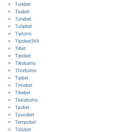
Turkbet
Tuabet
Turabet
Tulipbet
Tiptorro
Tipobet365
Trbet
Tipobet
Tikobahis
Thorbahis
Tipbet
Timebet
Tikebet
Teslabahis
Tavbet
Tasosbet
Tempobet
Tatubet