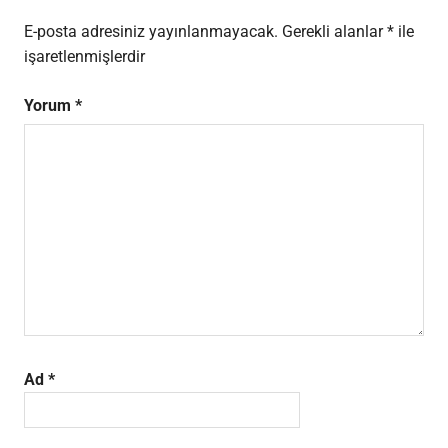
E-posta adresiniz yayınlanmayacak.
Gerekli alanlar
*
ile
işaretlenmişlerdir
Yorum
*
Ad
*