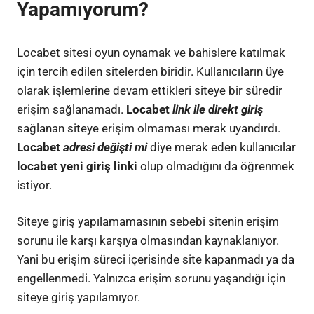
Yapamıyorum?
Locabet sitesi oyun oynamak ve bahislere katılmak
için tercih edilen sitelerden biridir. Kullanıcıların üye
olarak işlemlerine devam ettikleri siteye bir süredir
erişim sağlanamadı.
Locabet
link ile direkt giriş
sağlanan siteye erişim olmaması merak uyandırdı.
Locabet
adresi değişti mi
diye merak eden kullanıcılar
locabet yeni giriş linki
olup olmadığını da öğrenmek
istiyor.
Siteye giriş yapılamamasının sebebi sitenin erişim
sorunu ile karşı karşıya olmasından kaynaklanıyor.
Yani bu erişim süreci içerisinde site kapanmadı ya da
engellenmedi. Yalnızca erişim sorunu yaşandığı için
siteye giriş yapılamıyor.