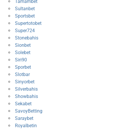
Tamambet
Sultanbet
Sportsbet
Supertotobet
Super724
Stonebahis
Sionbet
Solebet
Siri90
Sporbet
Slotbar
Sinyorbet
Silverbahis
Showbahis
Sekabet
SavoyBetting
Saraybet
Royalbetin