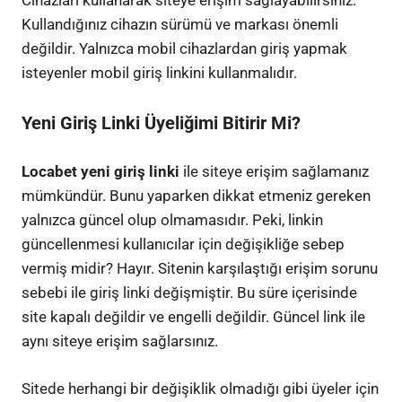
Cihazları kullanarak siteye erişim sağlayabilirsiniz.
Kullandığınız cihazın sürümü ve markası önemli
değildir. Yalnızca mobil cihazlardan giriş yapmak
isteyenler mobil giriş linkini kullanmalıdır.
Yeni Giriş Linki Üyeliğimi Bitirir Mi?
Locabet yeni giriş linki
ile siteye erişim sağlamanız
mümkündür. Bunu yaparken dikkat etmeniz gereken
yalnızca güncel olup olmamasıdır. Peki, linkin
güncellenmesi kullanıcılar için değişikliğe sebep
vermiş midir? Hayır. Sitenin karşılaştığı erişim sorunu
sebebi ile giriş linki değişmiştir. Bu süre içerisinde
site kapalı değildir ve engelli değildir. Güncel link ile
aynı siteye erişim sağlarsınız.
Sitede herhangi bir değişiklik olmadığı gibi üyeler için