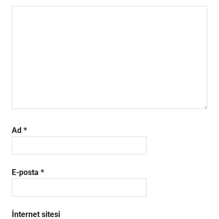
Ad
*
E-posta
*
İnternet sitesi