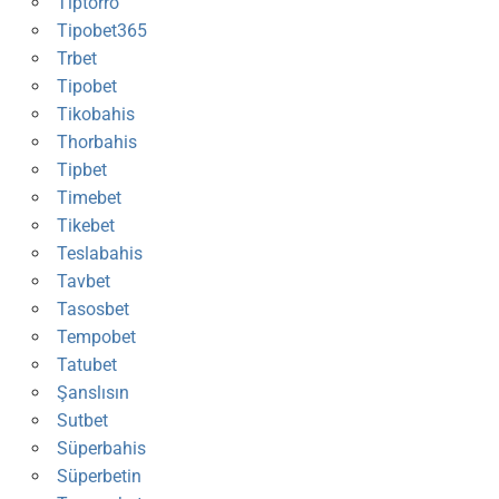
Tiptorro
Tipobet365
Trbet
Tipobet
Tikobahis
Thorbahis
Tipbet
Timebet
Tikebet
Teslabahis
Tavbet
Tasosbet
Tempobet
Tatubet
Şanslısın
Sutbet
Süperbahis
Süperbetin