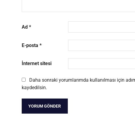
Ad
*
E-posta
*
İnternet sitesi
Daha sonraki yorumlarımda kullanılması için adım
kaydedilsin.