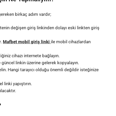
ereken birkaç adım vardır;
itenin değişen giriş linkinden dolayı eski linkten giriş
r.
Mafbet mobil giriş linki
ile mobil cihazlardan
ğiniz cihazı internete bağlayın.
 güncel linkin üzerine gelerek kopyalayın.
lin. Hangi tarayıcı olduğu önemli değildir isteğinize
 linki yapıştırın.
lacaktır.
?