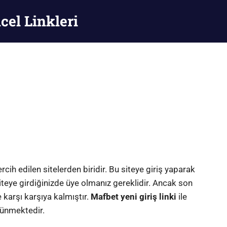
cel Linkleri
ih edilen sitelerden biridir. Bu siteye giriş yaparak
 Siteye girdiğinizde üye olmanız gereklidir. Ancak son
e karşı karşıya kalmıştır.
Mafbet yeni giriş linki
ile
şünmektedir.