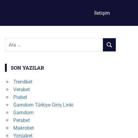
İletişim
Şunu
ARA
ara:
SON YAZILAR
Trendbet
Verabet
Piabet
Gamdom Türkiye Giriş Linki
Gamdom
Perabet
Makrobet
Yonjabet