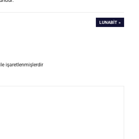
SONRAKI
LUNABIT
YAZI:
ile işaretlenmişlerdir