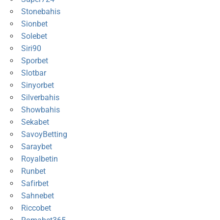
Stonebahis
Sionbet
Solebet
Siri90
Sporbet
Slotbar
Sinyorbet
Silverbahis
Showbahis
Sekabet
SavoyBetting
Saraybet
Royalbetin
Runbet
Safirbet
Sahnebet
Riccobet