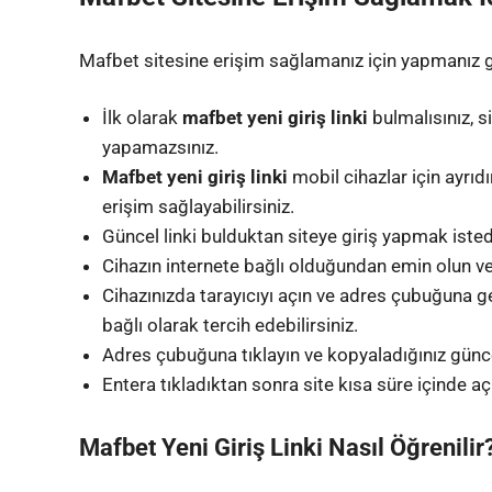
Mafbet sitesine erişim sağlamanız için yapmanız g
İlk olarak
mafbet yeni giriş linki
bulmalısınız, s
yapamazsınız.
Mafbet yeni giriş linki
mobil cihazlar için ayrıdı
erişim sağlayabilirsiniz.
Güncel linki bulduktan siteye giriş yapmak istedi
Cihazın internete bağlı olduğundan emin olun ve
Cihazınızda tarayıcıyı açın ve adres çubuğuna ge
bağlı olarak tercih edebilirsiniz.
Adres çubuğuna tıklayın ve kopyaladığınız güncel
Entera tıkladıktan sonra site kısa süre içinde açı
Mafbet Yeni Giriş Linki Nasıl Öğrenilir