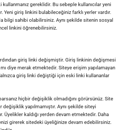
i kullanmanız gereklidir. Bu sebeple kullanıcılar yeni
Yeni giriş linkini bulabileceğiniz farklı yerler vardır.
da bilgi sahibi olabilirsiniz. Aynı şekilde sitenin sosyal
el linkini öğrenebilirsiniz.
rdından giriş linki değişmiştir. Giriş linkinin değişmesi
var mı diye merak etmektedir. Siteye erişim yapılamayan
nızca giriş linki değiştiği için eski linki kullananlar
arsanız hiçbir değişiklik olmadığını görürsünüz. Site
i bir değişiklik yapılmamıştır. Aynı şekilde siteyi
ur. Üyelikler kaldığı yerden devam etmektedir. Daha
nizi girerek sitedeki üyeliğinize devam edebilirsiniz.
ündür.