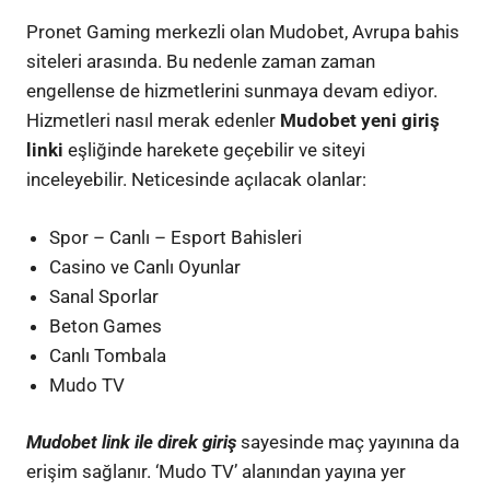
Pronet Gaming merkezli olan Mudobet, Avrupa bahis
siteleri arasında. Bu nedenle zaman zaman
engellense de hizmetlerini sunmaya devam ediyor.
Hizmetleri nasıl merak edenler
Mudobet yeni giriş
linki
eşliğinde harekete geçebilir ve siteyi
inceleyebilir. Neticesinde açılacak olanlar:
Spor – Canlı – Esport Bahisleri
Casino ve Canlı Oyunlar
Sanal Sporlar
Beton Games
Canlı Tombala
Mudo TV
Mudobet link ile direk giriş
sayesinde maç yayınına da
erişim sağlanır. ‘Mudo TV’ alanından yayına yer