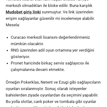
merkezli olmadıkları ile bloke edilir. Buna karşılık
Mudobet giriş linki
sunmuştur. Ve link üzerinden
erişim sağlayanlar güvenilir mi incelemeye alabilir.
Mesela:
Curacao merkezli lisansını değerlendirmeniz
mümkün olacaktır.
RNG üzerinden adil oyun ortamına yer verdiğini
gösteriyor.
Pronet haricinde birkaç servis sağlayıcısı ile
çalışmalarına devam etmekte.
Örneğin Pokerklas, Netent ve Ezugi gibi sağlayıcıların
oyunları sıralanmıştır. Sonuç olarak isteyenler
bahislerden ziyade oyunlardan da seçimini yapabilir.
Bu yolla slotlar, canlı poker ve tombala gibi oyunlar