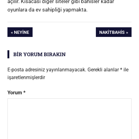
açılır. Kısacası diğer siteler gibi bahisler kadar
oyunlara da ev sahipliği yapmakta.
Yazı
ÖNCEKI
SONRAKI
NEYINE
NAKITBAHIS
YAZI:
YAZI:
gezinmesi
BIR YORUM BIRAKIN
E-posta adresiniz yayınlanmayacak.
Gerekli alanlar
*
ile
işaretlenmişlerdir
Yorum
*