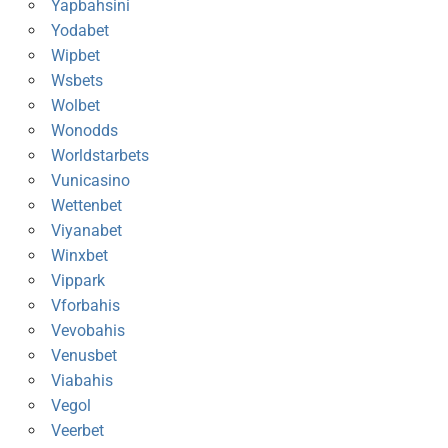
Yapbahsini
Yodabet
Wipbet
Wsbets
Wolbet
Wonodds
Worldstarbets
Vunicasino
Wettenbet
Viyanabet
Winxbet
Vippark
Vforbahis
Vevobahis
Venusbet
Viabahis
Vegol
Veerbet