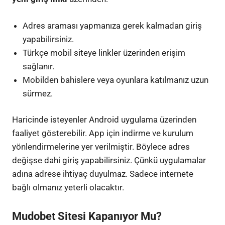
Adres araması yapmanıza gerek kalmadan giriş
yapabilirsiniz.
Türkçe mobil siteye linkler üzerinden erişim
sağlanır.
Mobilden bahislere veya oyunlara katılmanız uzun
sürmez.
Haricinde isteyenler Android uygulama üzerinden
faaliyet gösterebilir. App için indirme ve kurulum
yönlendirmelerine yer verilmiştir. Böylece adres
değişse dahi giriş yapabilirsiniz. Çünkü uygulamalar
adına adrese ihtiyaç duyulmaz. Sadece internete
bağlı olmanız yeterli olacaktır.
Mudobet Sitesi Kapanıyor Mu?