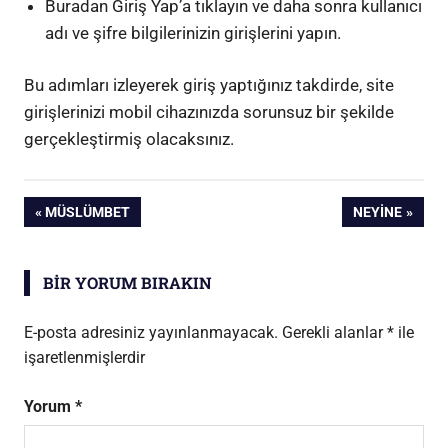
Buradan Giriş Yap’a tıklayın ve daha sonra kullanıcı
adı ve şifre bilgilerinizin girişlerini yapın.
Bu adımları izleyerek giriş yaptığınız takdirde, site
girişlerinizi mobil cihazınızda sorunsuz bir şekilde
gerçekleştirmiş olacaksınız.
Yazı
ÖNCEKI
SONRAKI
MÜSLÜMBET
NEYINE
YAZI:
YAZI:
gezinmesi
BIR YORUM BIRAKIN
E-posta adresiniz yayınlanmayacak.
Gerekli alanlar
*
ile
işaretlenmişlerdir
Yorum
*