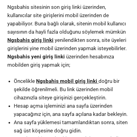
Ngsbahis sitesinin son giriş linki üzerinden,
kullanıcılar site girişlerini mobil üzerinden de
yapabiliyor. Buna bağlı olarak, sitenin mobil kullanıcı
sayısının da hayli fazla olduğunu söylemek mümkün
Ngsbahis giriş linki
yenilendikten sonra, site üyeleri
girişlerini yine mobil üzerinden yapmak isteyebilirler.
Ngsbahis yeni giriş linki
üzerinden hesabınıza
mobilden giriş yapmak için;
Öncelikle
Ngsbahis mobil giriş linki
doğru bir
şekilde öğrenilmeli. Bu link üzerinden mobil
cihazınızla siteye girişinizi gerçekleştirin.
Hesap açma işleminizi ana sayfa üzerinden
yapacağınız için, ana sayfa açılana kadar bekleyin.
Ana sayfa yüklemesi tamamlandıktan sonra, siten
sağ üst köşesine doğru gidin.