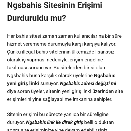
Ngsbahis Sitesinin Erişimi
Durduruldu mu?
Her bahis sitesi zaman zaman kullanıcılarına bir süre
hizmet verememe durumuyla karşı karşıya kalıyor.
Çünkü illegal bahis sitelerinin ülkemizde lisanssız
olarak iş yapması nedeniyle, erişim engeline
takılması sorunu var. Bu sitelerden birisi olan
Ngsbahis buna karşılık olarak üyelerine
Ngsbahis
yeni giriş linki
sunuyor.
Ngsbahis adresi değişti mi
diye soran üyeler, sitenin yeni giriş linki üzerinden site
erişimlerini yine sağlayabilme imkanına sahipler.
Sitenin erişimi bu süreçte yanlıca bir süreliğine
duruyor.
Ngsbahis link ile direk giriş
belli olduktan
sonra site erişiminize yine devam edebilirsiniz.