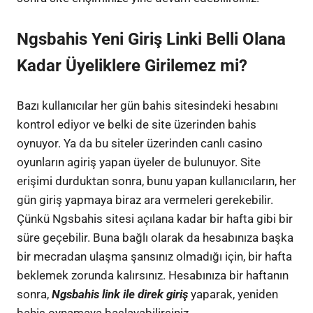
Ngsbahis Yeni Giriş Linki Belli Olana
Kadar Üyeliklere Girilemez mi?
Bazı kullanıcılar her gün bahis sitesindeki hesabını
kontrol ediyor ve belki de site üzerinden bahis
oynuyor. Ya da bu siteler üzerinden canlı casino
oyunların agiriş yapan üyeler de bulunuyor. Site
erişimi durduktan sonra, bunu yapan kullanıcıların, her
gün giriş yapmaya biraz ara vermeleri gerekebilir.
Çünkü Ngsbahis sitesi açılana kadar bir hafta gibi bir
süre geçebilir. Buna bağlı olarak da hesabınıza başka
bir mecradan ulaşma şansınız olmadığı için, bir hafta
beklemek zorunda kalırsınız. Hesabınıza bir haftanın
sonra,
Ngsbahis link ile direk giriş
yaparak, yeniden