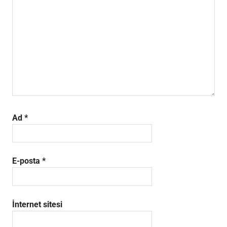
Ad
*
E-posta
*
İnternet sitesi