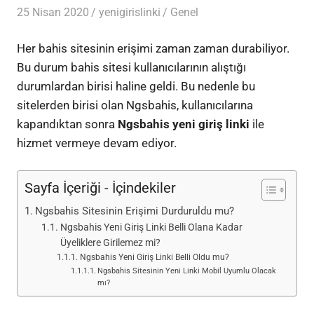
25 Nisan 2020
yenigirislinki
Genel
Her bahis sitesinin erişimi zaman zaman durabiliyor.
Bu durum bahis sitesi kullanıcılarının alıştığı
durumlardan birisi haline geldi. Bu nedenle bu
sitelerden birisi olan Ngsbahis, kullanıcılarına
kapandıktan sonra
Ngsbahis yeni giriş linki
ile
hizmet vermeye devam ediyor.
Sayfa İçeriği - İçindekiler
Ngsbahis Sitesinin Erişimi Durduruldu mu?
Ngsbahis Yeni Giriş Linki Belli Olana Kadar
Üyeliklere Girilemez mi?
Ngsbahis Yeni Giriş Linki Belli Oldu mu?
Ngsbahis Sitesinin Yeni Linki Mobil Uyumlu Olacak
mı?