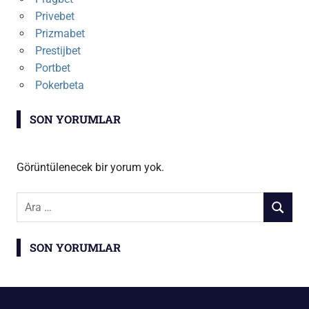
Privebet
Prizmabet
Prestijbet
Portbet
Pokerbeta
SON YORUMLAR
Görüntülenecek bir yorum yok.
Şunu
ARA
ara:
SON YORUMLAR